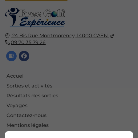
24 Bis Rue Montmorency,
14000
CAEN
09 70 35 79 26
Accueil
Sorties et activités
Résultats des sorties
Voyages
Contactez-nous
Mentions légales
Plan du site